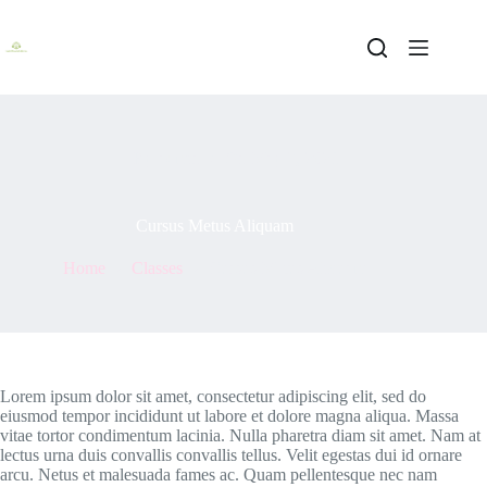
Skip
to
content
By
admin
On
May 7, 2021
Cursus Metus Aliquam
Home
Classes
Cursus Metus Aliquam
Lorem ipsum dolor sit amet, consectetur adipiscing elit, sed do
eiusmod tempor incididunt ut labore et dolore magna aliqua. Massa
vitae tortor condimentum lacinia. Nulla pharetra diam sit amet. Nam at
lectus urna duis convallis convallis tellus. Velit egestas dui id ornare
arcu. Netus et malesuada fames ac. Quam pellentesque nec nam