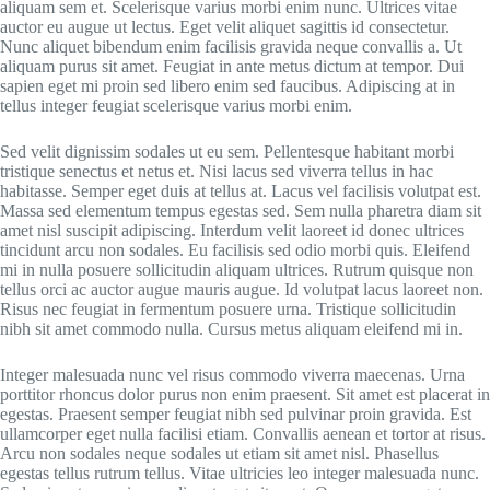
aliquam sem et. Scelerisque varius morbi enim nunc. Ultrices vitae
auctor eu augue ut lectus. Eget velit aliquet sagittis id consectetur.
Nunc aliquet bibendum enim facilisis gravida neque convallis a. Ut
aliquam purus sit amet. Feugiat in ante metus dictum at tempor. Dui
sapien eget mi proin sed libero enim sed faucibus. Adipiscing at in
tellus integer feugiat scelerisque varius morbi enim.
Sed velit dignissim sodales ut eu sem. Pellentesque habitant morbi
tristique senectus et netus et. Nisi lacus sed viverra tellus in hac
habitasse. Semper eget duis at tellus at. Lacus vel facilisis volutpat est.
Massa sed elementum tempus egestas sed. Sem nulla pharetra diam sit
amet nisl suscipit adipiscing. Interdum velit laoreet id donec ultrices
tincidunt arcu non sodales. Eu facilisis sed odio morbi quis. Eleifend
mi in nulla posuere sollicitudin aliquam ultrices. Rutrum quisque non
tellus orci ac auctor augue mauris augue. Id volutpat lacus laoreet non.
Risus nec feugiat in fermentum posuere urna. Tristique sollicitudin
nibh sit amet commodo nulla. Cursus metus aliquam eleifend mi in.
Integer malesuada nunc vel risus commodo viverra maecenas. Urna
porttitor rhoncus dolor purus non enim praesent. Sit amet est placerat in
egestas. Praesent semper feugiat nibh sed pulvinar proin gravida. Est
ullamcorper eget nulla facilisi etiam. Convallis aenean et tortor at risus.
Arcu non sodales neque sodales ut etiam sit amet nisl. Phasellus
egestas tellus rutrum tellus. Vitae ultricies leo integer malesuada nunc.